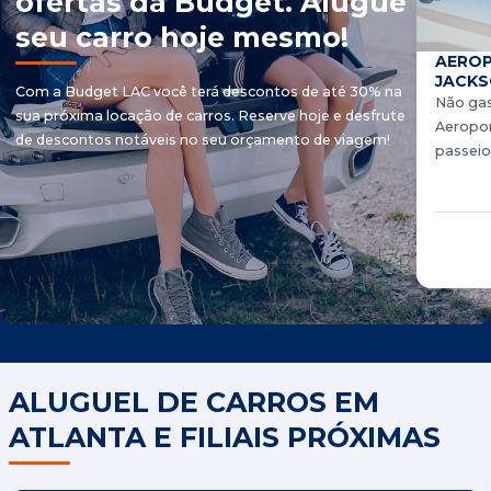
ofertas da Budget. Alugue
seu carro hoje mesmo!
AEROP
JACKS
Com a Budget LAC você terá descontos de até 30% na
Não gas
sua próxima locação de carros. Reserve hoje e desfrute
Aeroport
de descontos notáveis ​​no seu orçamento de viagem!
passeio
ALUGUEL DE CARROS EM
ATLANTA E FILIAIS PRÓXIMAS