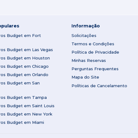
opulares
Informação
rros Budget em Fort
Solicitações
Termos e Condições
rros Budget em Las Vegas
Política de Privacidade
rros Budget em Houston
Minhas Reservas
rros Budget em Chicago
Perguntas Frequentes
rros Budget em Orlando
Mapa do Site
rros Budget em San
Políticas de Cancelamento
rros Budget em Tampa
ros Budget em Saint Louis
rros Budget em New York
rros Budget em Miami