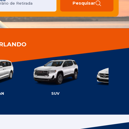
Pesquisar
rário de Retirada
ORLANDO
AN
SUV
LUXO