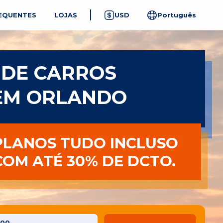
EQUENTES
LOJAS
USD
Português
 DE CARROS
EM ORLANDO
PLANOS TUDO INCLUSO
COM ATÉ 30% DE DCTO.
:00