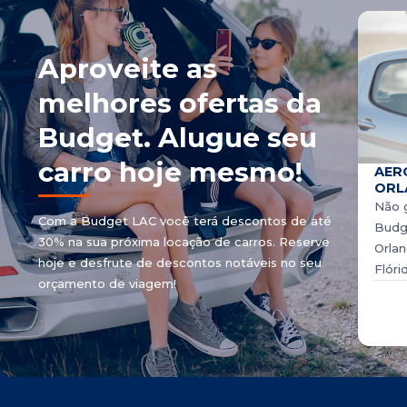
Aproveite as
melhores ofertas da
Budget. Alugue seu
carro hoje mesmo!
AER
ORL
Não g
Com a Budget LAC você terá descontos de até
Budg
30% na sua próxima locação de carros. Reserve
Orlan
hoje e desfrute de descontos notáveis ​​no seu
Flóri
orçamento de viagem!