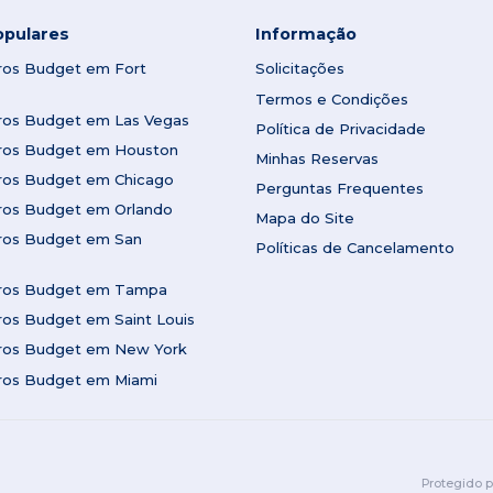
opulares
Informação
rros Budget em Fort
Solicitações
Termos e Condições
rros Budget em Las Vegas
Política de Privacidade
rros Budget em Houston
Minhas Reservas
rros Budget em Chicago
Perguntas Frequentes
rros Budget em Orlando
Mapa do Site
rros Budget em San
Políticas de Cancelamento
rros Budget em Tampa
ros Budget em Saint Louis
rros Budget em New York
rros Budget em Miami
Protegido 