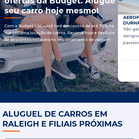
ofertas da Budget. Alugue
seu carro hoje mesmo!
AEROP
DURHA
Com a Budget LAC você terá descontos de até 30% na
Não gas
sua próxima locação de carros. Reserve hoje e desfrute
Aeroport
de descontos notáveis ​​no seu orçamento de viagem!
passeio
ALUGUEL DE CARROS EM
RALEIGH E FILIAIS PRÓXIMAS