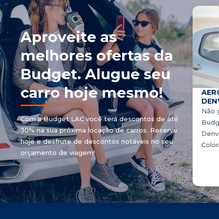
Aproveite as
melhores ofertas da
Budget. Alugue seu
carro hoje mesmo!
AER
DEN
Não g
Com a Budget LAC você terá descontos de até
Budg
30% na sua próxima locação de carros. Reserve
Denve
hoje e desfrute de descontos notáveis ​​no seu
Color
orçamento de viagem!