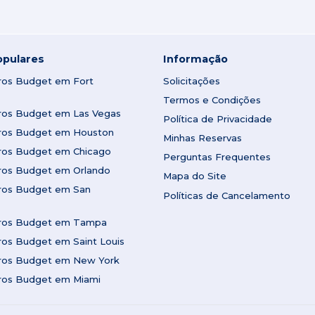
opulares
Informação
rros Budget em Fort
Solicitações
Termos e Condições
rros Budget em Las Vegas
Política de Privacidade
rros Budget em Houston
Minhas Reservas
rros Budget em Chicago
Perguntas Frequentes
rros Budget em Orlando
Mapa do Site
rros Budget em San
Políticas de Cancelamento
rros Budget em Tampa
ros Budget em Saint Louis
rros Budget em New York
rros Budget em Miami