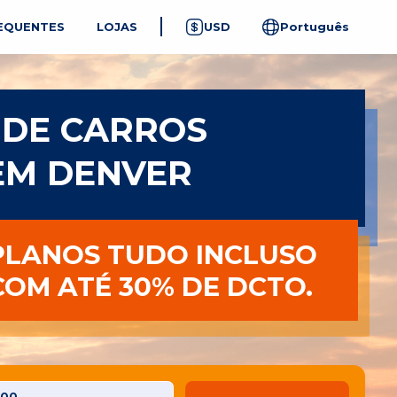
EQUENTES
LOJAS
USD
Português
 DE CARROS
EM DENVER
PLANOS TUDO INCLUSO
COM ATÉ 30% DE DCTO.
:00