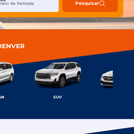
Pesquisar
rário de Retirada
DENVER
AN
SUV
LUXO