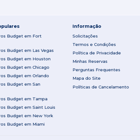
opulares
Informação
rros Budget em Fort
Solicitações
Termos e Condições
rros Budget em Las Vegas
Política de Privacidade
rros Budget em Houston
Minhas Reservas
rros Budget em Chicago
Perguntas Frequentes
rros Budget em Orlando
Mapa do Site
rros Budget em San
Políticas de Cancelamento
rros Budget em Tampa
ros Budget em Saint Louis
rros Budget em New York
rros Budget em Miami