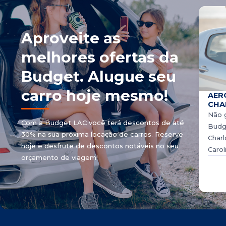
Aproveite as
melhores ofertas da
Budget. Alugue seu
carro hoje mesmo!
AER
CHA
Não g
Com a Budget LAC você terá descontos de até
Budg
30% na sua próxima locação de carros. Reserve
Charl
hoje e desfrute de descontos notáveis ​​no seu
Carol
orçamento de viagem!