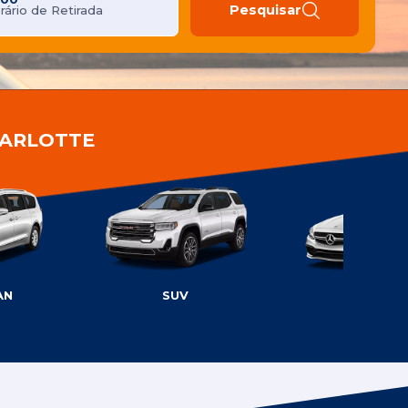
Pesquisar
rário de Retirada
HARLOTTE
AN
SUV
LUXO