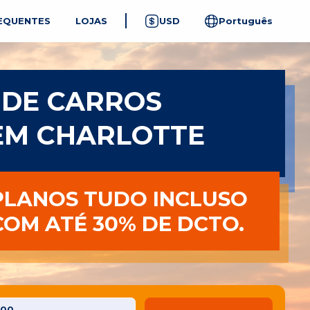
EQUENTES
LOJAS
USD
Português
 DE CARROS
EM CHARLOTTE
PLANOS TUDO INCLUSO
COM ATÉ 30% DE DCTO.
:00