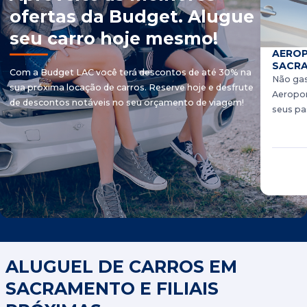
ofertas da Budget. Alugue
seu carro hoje mesmo!
AEROP
SACRA
Com a Budget LAC você terá descontos de até 30% na
Não gas
sua próxima locação de carros. Reserve hoje e desfrute
Aeropor
de descontos notáveis ​​no seu orçamento de viagem!
seus pas
ALUGUEL DE CARROS EM
SACRAMENTO E FILIAIS