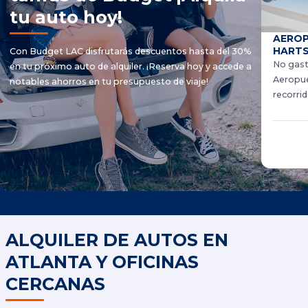
tu auto hoy!
AEROP
HARTS
Con Budget LAC disfrutarás descuentos hasta del 30%
No gast
en tu próximo auto de alquiler. ¡Reserva hoy y accede a
Aeropue
notables ahorros en tu presupuesto de viaje!
recorri
ALQUILER DE AUTOS EN
ATLANTA Y OFICINAS
CERCANAS