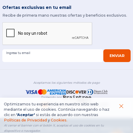
Ofertas exclusivas en tu email
Recibe de primera mano nuestras ofertas y beneficios exclusivos.
Ingresa tu email
ENVIAR
Aceptamos los siguientes métodos de pago
Protegido por
:
Optimizamos tu experiencia en nuestro sitio web
Energizee Technologies LLC.
Powered by
mediante el uso de cookies. Continúa navegando o haz
clic en
'Aceptar'
si estás de acuerdo con nuestras
Políticas de Privacidad
y
Cookies.
Al cerrar el banner con el botón X, aceptas el uso de cookies en tu
© Copyright
1958
-
2026
.
Todos los derechos reservados. Logotipos y marcas
dispositivo o navegador.