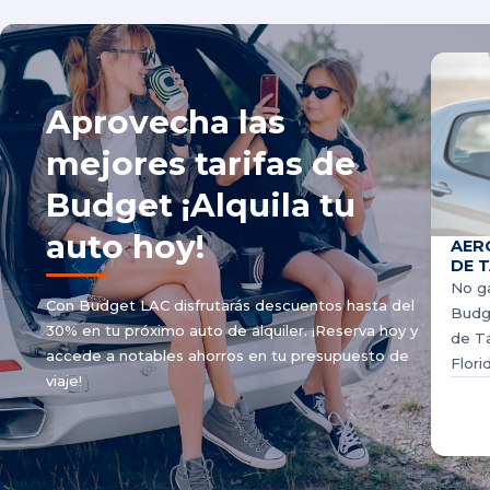
Aprovecha las
mejores tarifas de
Budget ¡Alquila tu
auto hoy!
AER
DE 
No ga
Con Budget LAC disfrutarás descuentos hasta del
Budge
30% en tu próximo auto de alquiler. ¡Reserva hoy y
de Ta
accede a notables ahorros en tu presupuesto de
Flori
viaje!