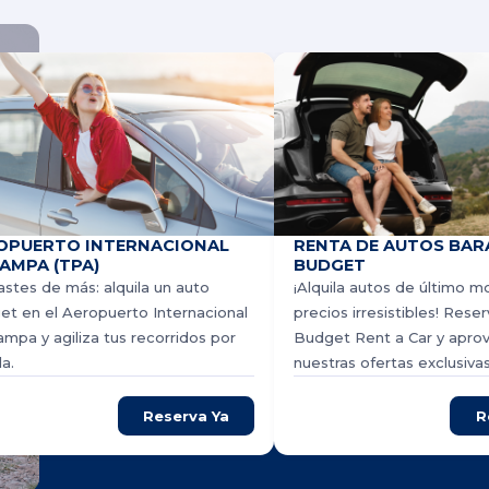
OPUERTO INTERNACIONAL
RENTA DE AUTOS BAR
TAMPA (TPA)
BUDGET
stes de más: alquila un auto
¡Alquila autos de último m
t en el Aeropuerto Internacional
precios irresistibles! Rese
mpa y agiliza tus recorridos por
Budget Rent a Car y apro
da.
nuestras ofertas exclusivas
Reserva Ya
R