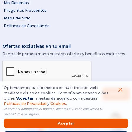
Mis Reservas
Preguntas Frecuentes
Mapa del Sitio
Políticas de Cancelación
Ofertas exclusivas en tu email
Recibe de primera mano nuestras ofertas y beneficios exclusivos.
Optimizamos tu experiencia en nuestro sitio web
Ingresa tu email
mediante el uso de cookies. Continúa navegando o haz
ENVIAR
clic en
'Aceptar'
si estás de acuerdo con nuestras
Políticas de Privacidad
y
Cookies.
Al cerrar el banner con el botón X, aceptas el uso de cookies en tu
dispositivo o navegador.
Aceptamos los siguientes métodos de pago
Aceptar