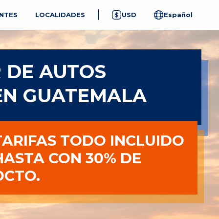
NTES
LOCALIDADES
USD
Español
 DE AUTOS
EN GUATEMALA
TARIFAS TODO INCLUIDO
HASTA CON 30% DE
DCTO.