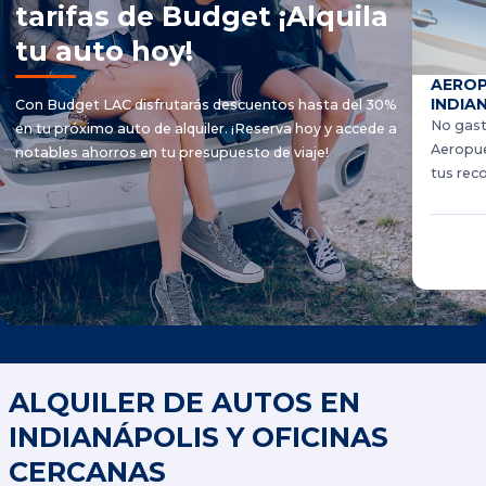
tarifas de Budget ¡Alquila
tu auto hoy!
AEROP
INDIAN
Con Budget LAC disfrutarás descuentos hasta del 30%
No gast
en tu próximo auto de alquiler. ¡Reserva hoy y accede a
Aeropuer
notables ahorros en tu presupuesto de viaje!
tus reco
ALQUILER DE AUTOS EN
INDIANÁPOLIS Y OFICINAS
CERCANAS