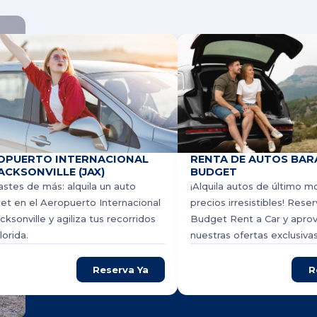
OPUERTO INTERNACIONAL
RENTA DE AUTOS BAR
ACKSONVILLE (JAX)
BUDGET
stes de más: alquila un auto
¡Alquila autos de último m
t en el Aeropuerto Internacional
precios irresistibles! Rese
cksonville y agiliza tus recorridos
Budget Rent a Car y apro
lorida.
nuestras ofertas exclusivas
Reserva Ya
R