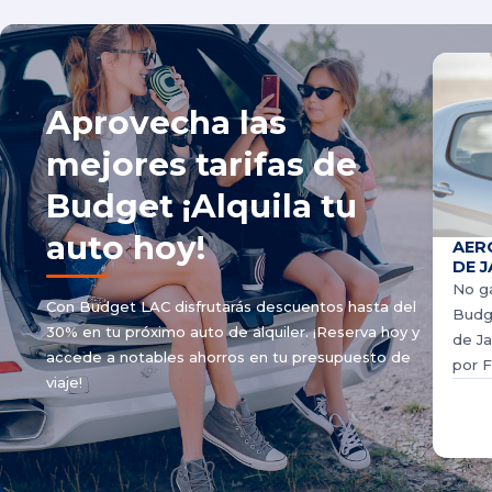
Aprovecha las
mejores tarifas de
Budget ¡Alquila tu
auto hoy!
AER
DE J
No ga
Con Budget LAC disfrutarás descuentos hasta del
Budge
30% en tu próximo auto de alquiler. ¡Reserva hoy y
de Ja
accede a notables ahorros en tu presupuesto de
por F
viaje!