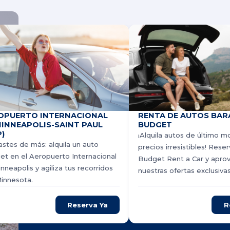
OPUERTO INTERNACIONAL
RENTA DE AUTOS BAR
MINNEAPOLIS-SAINT PAUL
BUDGET
)
¡Alquila autos de último m
stes de más: alquila un auto
precios irresistibles! Rese
t en el Aeropuerto Internacional
Budget Rent a Car y apro
nneapolis y agiliza tus recorridos
nuestras ofertas exclusivas
innesota.
Reserva Ya
R