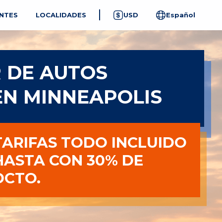
NTES
LOCALIDADES
USD
Español
 DE AUTOS
EN MINNEAPOLIS
TARIFAS TODO INCLUIDO
HASTA CON 30% DE
DCTO.