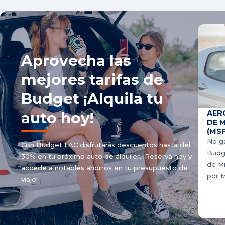
Aprovecha las
mejores tarifas de
Budget ¡Alquila tu
AER
auto hoy!
DE 
(MSP
No ga
Con Budget LAC disfrutarás descuentos hasta del
Budge
30% en tu próximo auto de alquiler. ¡Reserva hoy y
de Mi
accede a notables ahorros en tu presupuesto de
por M
viaje!