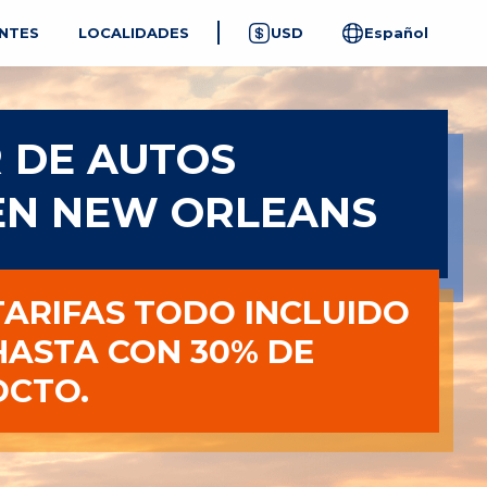
NTES
LOCALIDADES
USD
Español
 DE AUTOS
EN NEW ORLEANS
TARIFAS TODO INCLUIDO
HASTA CON 30% DE
DCTO.