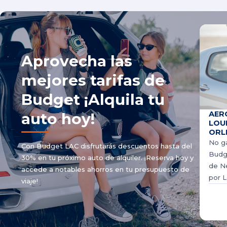
Aprovecha las
mejores tarifas de
Budget ¡Alquila tu
AER
auto hoy!
LOU
ORL
No ga
Con Budget LAC disfrutarás descuentos hasta del
Budge
30% en tu próximo auto de alquiler. ¡Reserva hoy y
de Ne
accede a notables ahorros en tu presupuesto de
por L
viaje!