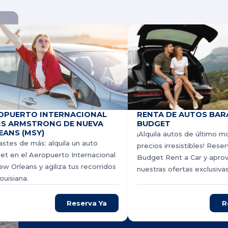
OPUERTO INTERNACIONAL
RENTA DE AUTOS BAR
IS ARMSTRONG DE NUEVA
BUDGET
EANS (MSY)
¡Alquila autos de último m
stes de más: alquila un auto
precios irresistibles! Rese
t en el Aeropuerto Internacional
Budget Rent a Car y apro
w Orleans y agiliza tus recorridos
nuestras ofertas exclusivas
ouisiana.
Reserva Ya
R