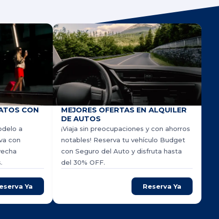
ATOS CON
MEJORES OFERTAS EN ALQUILER
DE AUTOS
odelo a
¡Viaja sin preocupaciones y con ahorros
rva con
notables! Reserva tu vehículo Budget
vecha
con Seguro del Auto y disfruta hasta
.
del 30% OFF.
eserva Ya
Reserva Ya