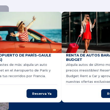
OPUERTO DE PARÍS-GAULE
RENTA DE AUTOS BAR
)
BUDGET
stes de más: alquila un auto
¡Alquila autos de último m
t en el Aeropuerto de París y
precios irresistibles! Rese
za tus recorridos por Francia.
Budget Rent a Car y apro
nuestras ofertas exclusivas
Reserva Ya
R