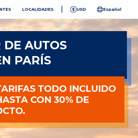
NTES
LOCALIDADES
USD
Español
 DE AUTOS
N PARÍS
TARIFAS TODO INCLUIDO
HASTA CON 30% DE
DCTO.