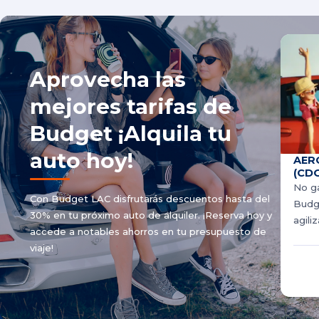
Aprovecha las
mejores tarifas de
Budget ¡Alquila tu
auto hoy!
AER
(CDG
No ga
Con Budget LAC disfrutarás descuentos hasta del
Budge
30% en tu próximo auto de alquiler. ¡Reserva hoy y
agili
accede a notables ahorros en tu presupuesto de
viaje!