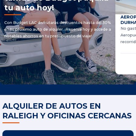
tu auto hoy!
AEROP
DURHA
Con Budget LAC disfrutarás descuentos hasta del 30%
No gast
en tu próximo auto de alquiler. ¡Reserva hoy y accede a
Aeropue
notables ahorros en tu presupuesto de viaje!
recorrid
ALQUILER DE AUTOS EN
RALEIGH Y OFICINAS CERCANAS