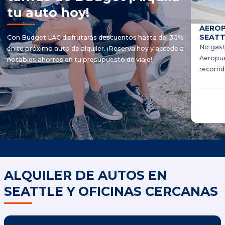
tu auto hoy!
AEROP
SEATT
Con Budget LAC disfrutarás descuentos hasta del 30%
No gast
en tu próximo auto de alquiler. ¡Reserva hoy y accede a
Aeropuer
notables ahorros en tu presupuesto de viaje!
recorri
ALQUILER DE AUTOS EN
SEATTLE Y OFICINAS CERCANAS